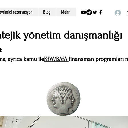
evrimiçi rezervasyon
Blog
Mehr
ratejik yönetim danışmanlığı
t
a, ayrıca kamu ile
KfW/BAfA
finansman programları