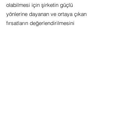
olabilmesi için şirketin güçlü
yönlerine dayanan ve ortaya çıkan
fırsatların değerlendirilmesini
sağlayan bir stratejiye ihtiyacı vardır.
Bir yönetim danışmanı, böyle bir
kurumsal stratejinin geliştirilmesini
ve uygulanmasını destekler. Konu
kontrol olduğunda profesyonel
destek de büyük önem taşıyabilir,
çünkü bir KOBİ'nin her zaman bir
genel bakışa sahip olması ve
ekonomik açıdan başarılı olması için
mali kontrol araçlarına ihtiyacı vardır.
Ayrıca, dijital dönüşüm hızla geliştiği
ve hiçbir KOBİ tekneyi kaçırmayı