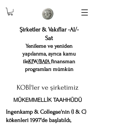
Şirketler & Vakıflar -Al/-
Sat
Yenileme ve yeniden
yapılanma, ayrıca kamu
ile
KfW/BAfA
finansman
programları mümkün
KOBİ'ler ve şirketimiz
MÜKEMMELLİK TAAHHÜDÜ
Ingenkamp & Collegae'nin (I & C)
kökenleri 1997'de başlatıldı,